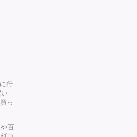
に行
買い
を買っ
いや百
、紙コ