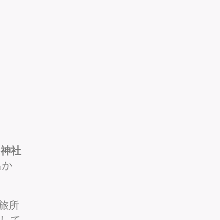
山神社
出か
旅所
して