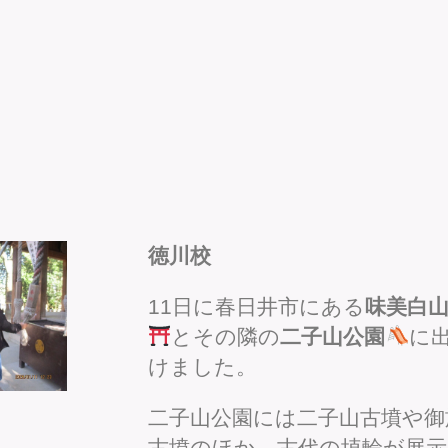
徳川校
11日に春日井市にある
味美白
とその隣の
二子山公園
に
けました。
二子山公園には二子山古墳や御
古墳のほか、古代の埴輪が展示