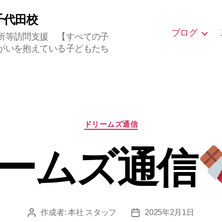
千代田校
ブログ
所等訪問支援 【すべての子
がいを抱えている子どもたち
ドリームズ通信
ームズ通信
作成者:
本社 スタッフ
2025年2月1日