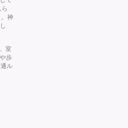
れら
た。神
まし
、室
や歩
交通ル