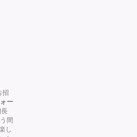
お招
ォー
細長
う間
楽し